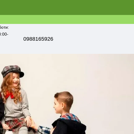
боти:
8:00-
0988165926