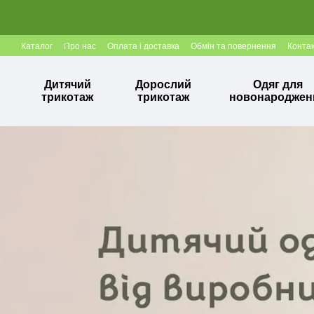
Перейти до основного контенту
Каталог
Про нас
Оплата і доставка
Обмін та повернення
Конта
Дитячий
Дорослий
Одяг для
трикотаж
трикотаж
новонароджен