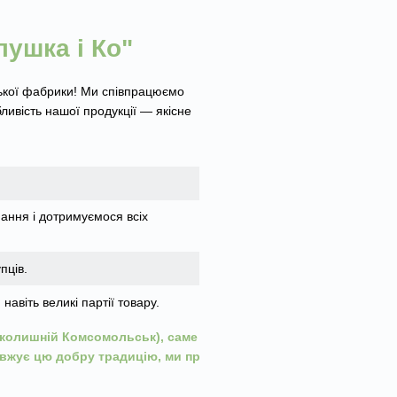
лушка і Ко"
ської фабрики! Ми співпрацюємо
ивість нашої продукції — якісне
ання і дотримуємося всіх
пців.
віть великі партії товару.
(колишній Комсомольськ), саме тут
довжує цю добру традицію, ми працюємо для