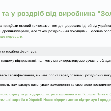
та у роздріб від виробника "Зо
 придбати якісний трикотаж оптом для дорослих і дітей від україн
і дропшипперами, але також роздрібними покупцями. Головна особл
 ще переваги:
и та надійна фурнітура.
а нашому підприємстві, на якому ми використовуємо сучасне обладн
весь сертифікований, він має попит серед оптових і роздрібних поку
ляють нам швидко виконувати замовлення та своєчасно поставляти на
ого одягу та для дорослих розташована у м. Горішні Плавні 
ильні вироби в Україні! Наше підприємство підтримує і про