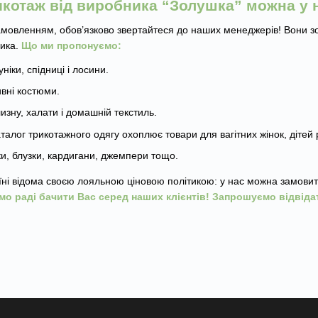
икотаж від виробника “Золушка” можна у
мовленням, обов’язково звертайтеся до наших менеджерів! Вони зо
ика.
Що ми пропонуємо:
ніки, спідниці і лосини.
вні костюми.
изну, халати і домашній текстиль.
талог трикотажного одягу охоплює товари для вагітних жінок, дітей рі
и, блузки, кардигани, джемпери тощо.
і відома своєю лояльною ціновою політикою: у нас можна замовити р
мо раді бачити Вас серед наших клієнтів! Запрошуємо відвіда