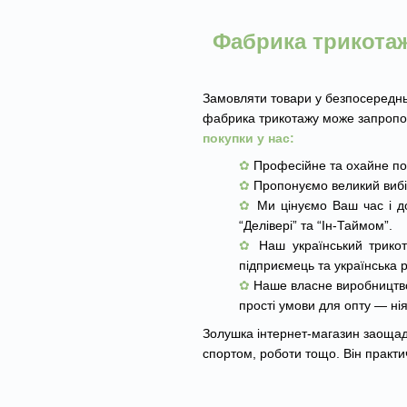
Фабрика трикотаж
Замовляти товари у безпосередньо
фабрика трикотажу може запропону
покупки у нас:
✿
Професійне та охайне пош
✿
Пропонуємо великий вибір
✿
Ми цінуємо Ваш час і до
“Делівері” та “Ін-Таймом”.
✿
Наш український трикот
підприємець та українська 
✿
Наше власне виробництво 
прості умови для опту — нія
Золушка інтернет-магазин заощади
спортом, роботи тощо. Він практи