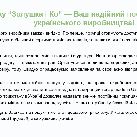
у “Золушка і Ко” — Ваш надійний по
українського виробництва!
го виробника завжди вигідно. По-перше, покупці отримують доступні
вати більший асортимент якісних товарів, за пошиття якої несе ві
иття, точні лекала, якісні тканини і фурнітура. Наш товар складає
 одягу — трикотажний рай! Орієнтуємося не лише на дорослих, але 
віру, тому швидко опрацьовуємо замовлення та своєчасно відпр
аж оптом має дійсно доступну вартість, на правах виробника 
родина могли дозволити собі придбати найкращий товар made in Ukr
трикотажу в Україні дозволяє надавати знижки постійним покупцям
ких мінімальних замовлень, купуйте те, що потрібно і у бажаній кільк
ть Ваш час на пошуки якісного і дешевого трикотажу. У каталогах є
чний і зручний, має сучасний дизайн.