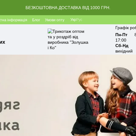
БЕЗКОШТОВНА ДОСТАВКА ВІД 1000 ГРН.
Укр
Рус
ктна інформація
Блог
Умови опту
Графік ро
Пн-Пт
17:00
их
Сб-Нд
вихідний