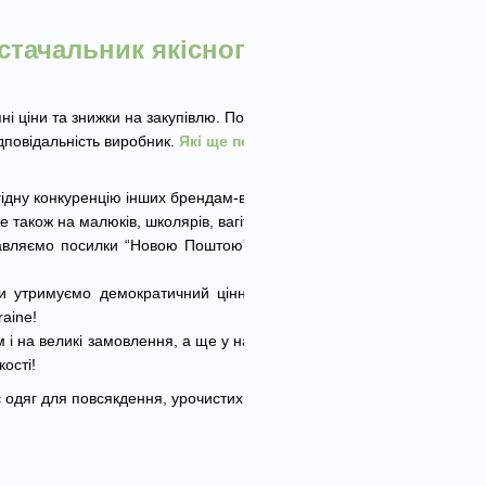
стачальник якісного одягу
 ціни та знижки на закупівлю. По-друге,
дповідальність виробник.
Які ще переваги
 гідну конкуренцію інших брендам-виробникам!
також на малюків, школярів, вагітних жінок.
авляємо посилки “Новою Поштою”, “Укрпоштою”,
ми утримуємо демократичний цінник, щоб кожен
aine!
 і на великі замовлення, а ще у нас надзвичайно
ості!
 одяг для повсякдення, урочистих подій, занять