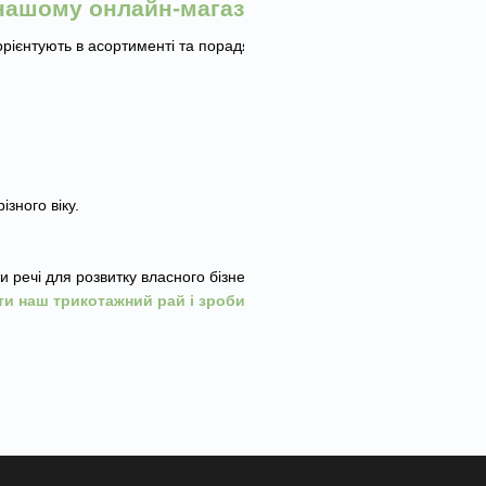
 нашому онлайн-магазині?
рієнтують в асортименті та порадять, який
зного віку.
ечі для розвитку власного бізнесу та для всієї
ти наш трикотажний рай і зробити