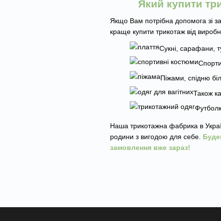
Який купити тр
Якщо Вам потрібна допомога зі за
краще купити трикотаж від виробн
Сукні, сарафани, ту
Спорти
Піжами, спідню біл
Також ка
Футболк
Наша трикотажна фабрика в Україн
родини з вигодою для себе.
Буде
замовлення вже зараз!