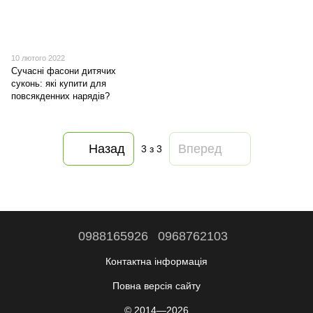
10 лютого 2022
Сучасні фасони дитячих
суконь: які купити для
повсякденних нарядів?
Назад
Вперед
3
з 3
0988165926
0968762103
Контактна інформація
Повна версія сайту
© 2014—2026