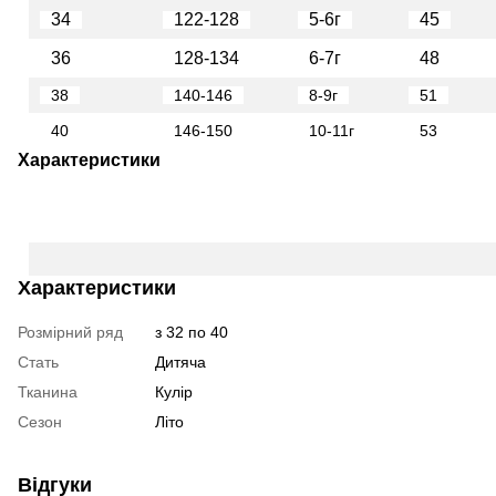
34
122-128
5-6г
45
36
128-134
6-7г
48
38
140-146
8-9г
51
40
146-150
10-11г
53
Характеристики
Характеристики
Розмірний ряд
з 32 по 40
Стать
Дитяча
Тканина
Кулір
Сезон
Літо
Відгуки