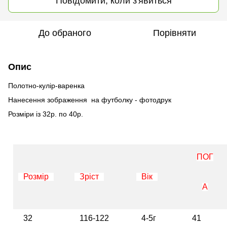
Повідомити, коли з'явиться
До обраного
Порівняти
Опис
Полотно-кулір-варенка
Нанесення зображення на футболку - фотодрук
Розміри із 32р. по 40р.
ПОГ
Розмір
Зріст
Вік
А
32
116-122
4-5г
41