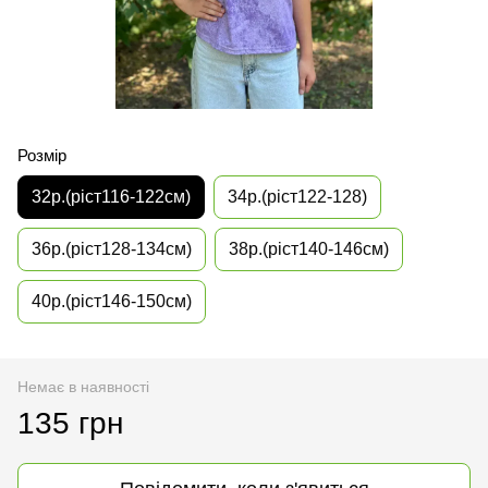
Розмір
32р.(ріст116-122см)
34р.(ріст122-128)
36р.(ріст128-134см)
38р.(ріст140-146см)
40р.(ріст146-150см)
Немає в наявності
135 грн