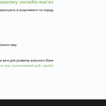
 нашому онлайн-магазині?
рієнтують в асортименті та порадять, який
зного віку.
ечі для розвитку власного бізнесу та для всієї
ти наш трикотажний рай і зробити