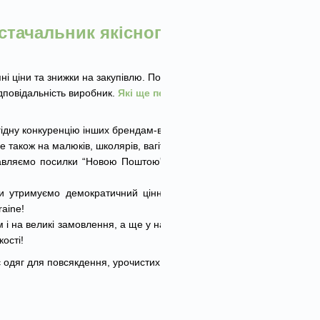
стачальник якісного одягу
 ціни та знижки на закупівлю. По-друге,
дповідальність виробник.
Які ще переваги
 гідну конкуренцію інших брендам-виробникам!
також на малюків, школярів, вагітних жінок.
авляємо посилки “Новою Поштою”, “Укрпоштою”,
ми утримуємо демократичний цінник, щоб кожен
aine!
 і на великі замовлення, а ще у нас надзвичайно
ості!
 одяг для повсякдення, урочистих подій, занять