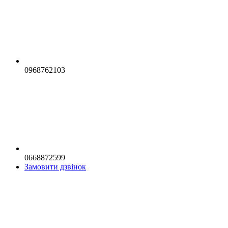
0968762103
0668872599
Замовити дзвінок