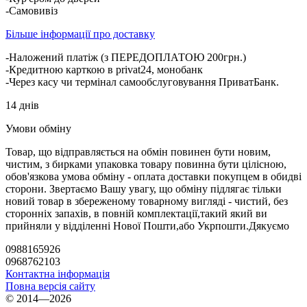
-Самовивіз
Більше інформації про доставку
-Наложений платіж (з ПЕРЕДОПЛАТОЮ 200грн.)
-Кредитною карткою в privat24, монобанк
-Через касу чи термінал самообслуговування ПриватБанк.
14 днів
Умови обміну
Товар, що відправляється на обмін повинен бути новим,
чистим, з бирками упаковка товару повинна бути цілісною,
обов'язкова умова обміну - оплата доставки покупцем в обидві
сторони. Звертаємо Вашу увагу, що обміну підлягає тільки
новий товар в збереженому товарному вигляді - чистий, без
сторонніх запахів, в повній комплектації,такий який ви
прийняли у відділенні Нової Пошти,або Укрпошти.Дякуємо
0988165926
0968762103
Контактна інформація
Повна версія сайту
© 2014—2026