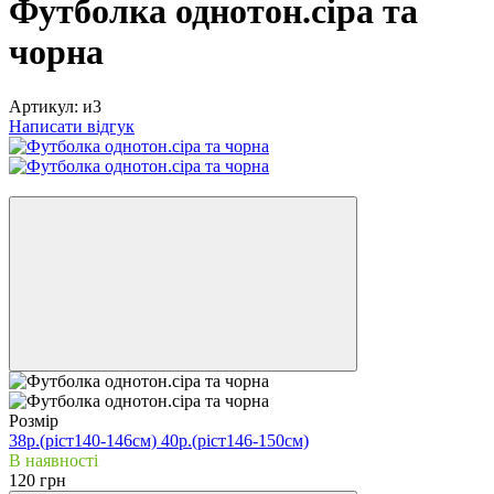
Футболка однотон.сіра та
чорна
Артикул:
и3
Написати відгук
Новинка
Розмір
38р.(ріст140-146см)
40р.(ріст146-150см)
В наявності
120 грн