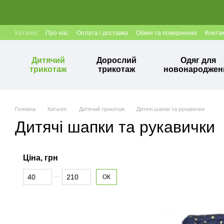
Перейти до основного контенту
Каталог
Про нас
Оплата і доставка
Обмін та повернення
Конта
Дитячий
Дорослий
Одяг для
трикотаж
трикотаж
новонароджен
Головна
Каталог
Дитячий трикотаж
Дитячі шапки та рукавички
Дитячі шапки та рукавички
Ціна, грн
Від Ціна, грн
До Ціна, грн
ОК