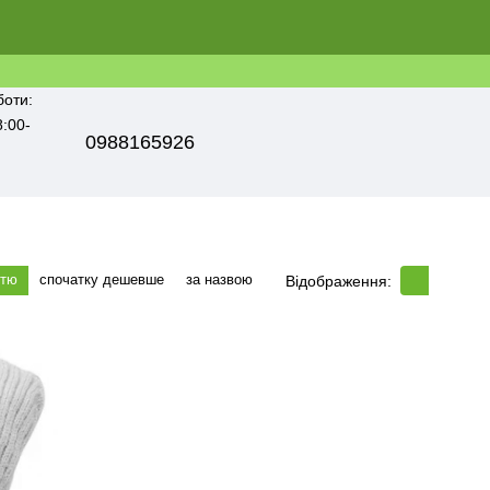
боти:
8:00-
0988165926
стю
спочатку дешевше
за назвою
Відображення: