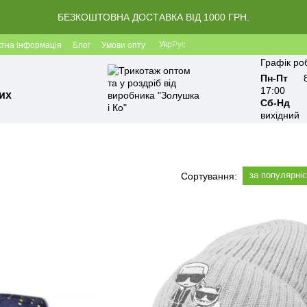
БЕЗКОШТОВНА ДОСТАВКА ВІД 1000 ГРН.
Укр
Рус
ктна інформація
Блог
Умови опту
Графік ро
Пн-Пт
17:00
их
Сб-Нд
вихідний
за популярні
Сортування: