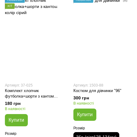
ХІТ
Артикул: 37-025
Артикул: 1503-88
Комплект хлопчик
Костюм для дівчинки "96"
футболка+шорти з кантом
300 грн
колір сірий
180 грн
В наявності
В наявності
Купити
Купити
Розмір
Розмір
36р.(ріст128-134см)