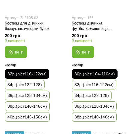
Артикул: Za3105-03
Артикул: 156
Костюм для дівчинки
Костюм дівчинка
безрукавка+шорти бузок
футболка+спідниця
шорти(колір малина)
200 грн
200 грн
В наявності
В наявності
Купити
Купити
Розмір
Розмір
32р.(ріст116-122см)
30р.(ріст 104-110см)
34р.(ріст122-128)
32р.(ріст116-122см)
36р.(ріст128-134см)
34р.(ріст122-128)
38р.(ріст140-146см)
36р.(ріст128-134см)
40р.(ріст146-150см)
38р.(ріст140-146см)
НОВИНКА
НОВИНКА