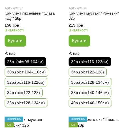
Артикул: 3г
Артикул: к4
Комплект піксельний "Слава
Комплект мустанг "Рожевий"
нації" 28р
32р
150 грн
215 грн
В наявності
В наявності
Купити
Купити
Розмір
Розмір
28р. (ріст98-104см)
32р.(ріст116-122см)
30р.(ріст 104-110см)
34р.(ріст122-128)
32р.(ріст116-122см)
36р.(ріст128-134см)
34р.(ріст122-128)
38р.(ріст140-146см)
36р.(ріст128-134см)
40р.(ріст146-150см)
НОВИНКА
НОВИНКА
ХІТ
ХІТ