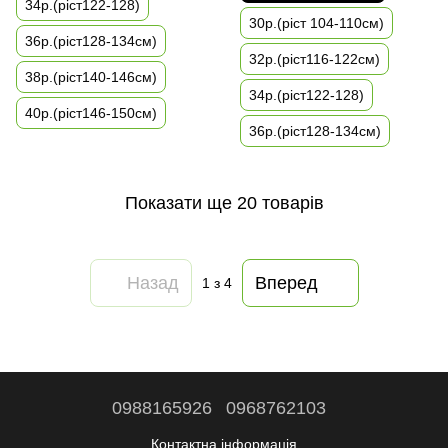
34р.(ріст122-128)
30р.(ріст 104-110см)
36р.(ріст128-134см)
32р.(ріст116-122см)
38р.(ріст140-146см)
34р.(ріст122-128)
40р.(ріст146-150см)
36р.(ріст128-134см)
Показати ще 20 товарів
Назад
Вперед
1
з 4
0988165926
0968762103
Контактна інформація