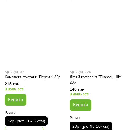
Артикул: ж7
Артикул: 724
Комплект мустанг "Персик" 32р
Літній комплект "Піксель Щіт"
28р
215 грн
140 грн
В наявності
В наявності
Купити
Купити
Розмір
Розмір
32р.(ріст116-122см)
28р. (ріст98-104см)