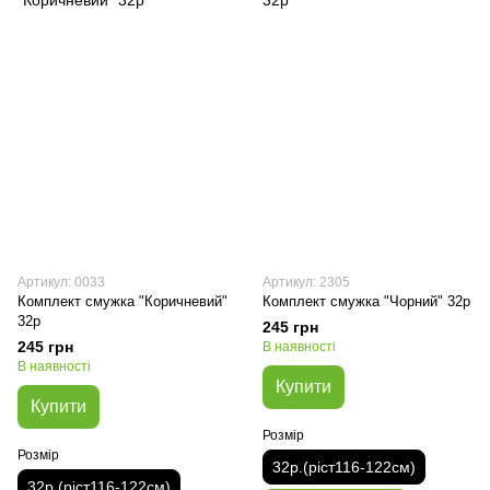
Артикул: 0033
Артикул: 2305
Комплект смужка "Коричневий"
Комплект смужка "Чорний" 32р
32р
245 грн
245 грн
В наявності
В наявності
Купити
Купити
Розмір
Розмір
32р.(ріст116-122см)
32р.(ріст116-122см)