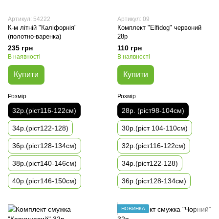
Артикул: 54222
Артикул: 09
К-м літній "Каліфорнія"
Комплект "Elfidog" червоний
(полотно-варенка)
28р
235 грн
110 грн
В наявності
В наявності
Купити
Купити
Розмір
Розмір
32р.(ріст116-122см)
28р. (ріст98-104см)
34р.(ріст122-128)
30р.(ріст 104-110см)
36р.(ріст128-134см)
32р.(ріст116-122см)
38р.(ріст140-146см)
34р.(ріст122-128)
40р.(ріст146-150см)
36р.(ріст128-134см)
НОВИНКА