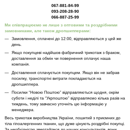
067-881-84-99
093-208-28-90
066-887-25-99
Ми співпрацюємо не лише з оптовими та роздрібними
замовниками, але також дропшипперами:
Замовлення, сплачені до 12:00, відправляються у цей же
день.
Якщо покупцеві надійшов фабричний трикотаж з браком,
доставлення за обмін чи повернення оплачує наша
компанія.
Доставлення сплачується покупцем. Якщо він не забрав
посилку, транспортні витрати покладаються на
дропшиппера.
Посилки “Новою Поштою” відправляються щодня, окрім
суботи і неділі та “Укрпоштою” відправляємо кілька разів на
тиждень, тому завчасно уточніть цю інформацію у
менеджера.
Весь трикотаж виробництва України, пошитий з приємних до
тіла гіпоалергенних тканин, що дуже цінують роздрібні покупці.
За необхідністю звертайтеся до наших консультантів, вони