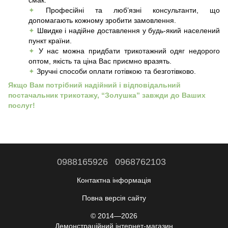
смак.
✦
Професійні та люб’язні консультанти, що
допомагають кожному зробити замовлення.
✦
Швидке і надійне доставлення у будь-який населений
пункт країни.
✦
У нас можна придбати трикотажний одяг недорого
оптом, якість та ціна Вас приємно вразять.
✦
Зручні способи оплати готівкою та безготівково.
Якщо Вам потрібний надійний і відповідальний
постачальник трикотажу, “Золушка” завжди до Ваших
послуг!
0988165926
0968762103
Контактна інформація
Повна версія сайту
© 2014—2026
Демонстраційний інтернет-магазин