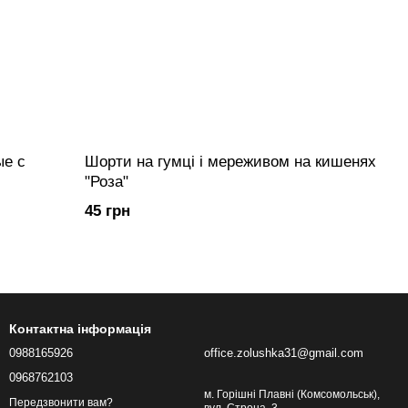
ые с
Шорти на гумці і мереживом на кишенях
"Роза"
45 грн
Контактна інформація
0988165926
office.zolushka31@gmail.com
0968762103
м. Горішні Плавні (Комсомольськ),
Передзвонити вам?