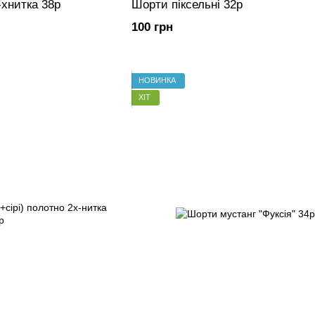
хнитка 38р
Шорти піксельні 32р
100 грн
НОВИНКА
ХІТ