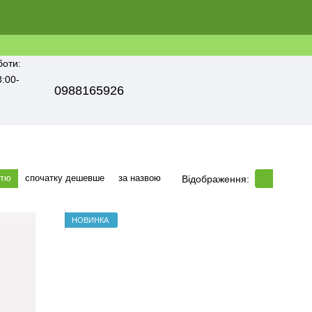
боти:
8:00-
0988165926
стю
спочатку дешевше
за назвою
Відображення:
НОВИНКА