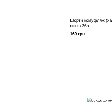
Шорти комуфляж (хакі
нитка 36р
160 грн