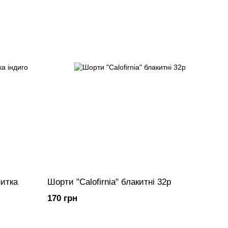
нитка
Шорти "Calofirnia" блакитні 32р
170 грн