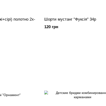
+сірі) полотно 2х-
Шорти мустанг "Фуксія" 34р
120 грн