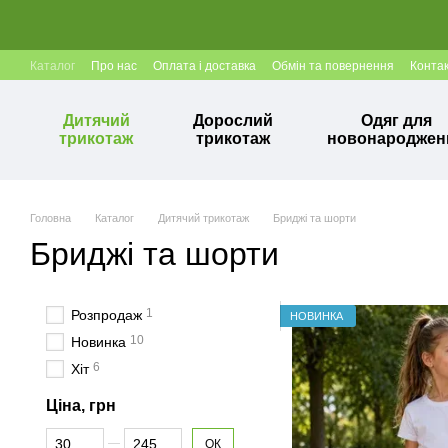
Перейти до основного контенту
Каталог
Про нас
Оплата і доставка
Обмін та повернення
Конта
Дитячий
Дорослий
Одяг для
трикотаж
трикотаж
новонароджен
Головна
Каталог
Дитячий трикотаж
Бриджі та шорти
Бриджі та шорти
1
Розпродаж
НОВИНКА
10
Новинка
6
Хіт
Ціна, грн
Від Ціна, грн
До Ціна, грн
ОК