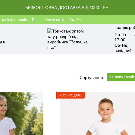
БЕЗКОШТОВНА ДОСТАВКА ВІД 1000 ГРН.
Укр
Рус
ктна інформація
Блог
Умови опту
Графік ро
Пн-Пт
17:00
их
Сб-Нд
вихідний
за популярні
Сортування:
РОЗПРОДАЖ