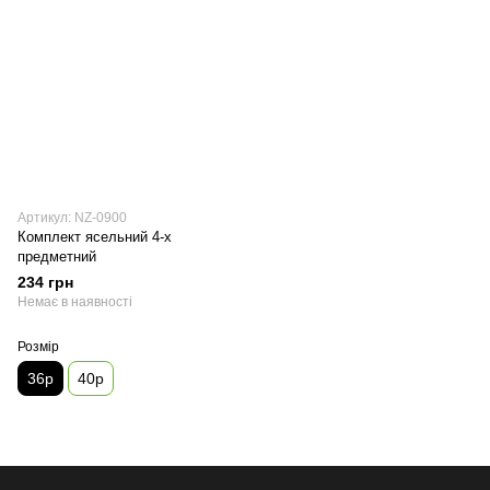
Артикул: NZ-0900
Комплект ясельний 4-х
предметний
234 грн
Немає в наявності
Розмір
36р
40р