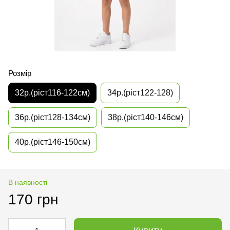
Розмір
32р.(ріст116-122см)
34р.(ріст122-128)
36р.(ріст128-134см)
38р.(ріст140-146см)
40р.(ріст146-150см)
В наявності
170 грн