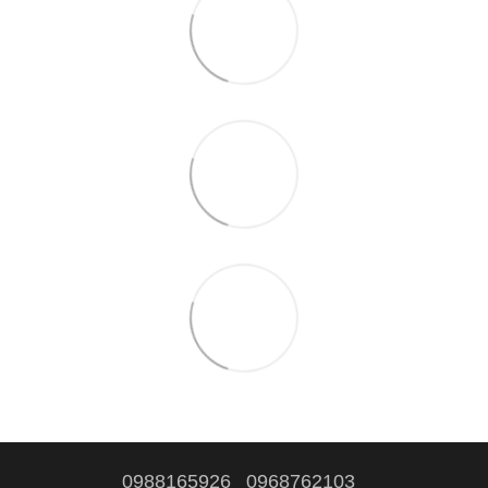
0988165926
0968762103