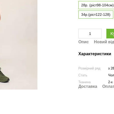
28р. (ріст98-104см)
34р.(ріст122-128)
К
Опис
Новий від
Характеристики
Розмірний ряд
з 2
Стать
Чол
Тканина
2-х
Доставка
Опла