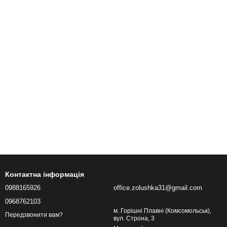
Контактна інформація
0988165926
office.zolushka31@gmail.com
0968762103
м. Горішні Плавні (Комсомольськ),
Передзвонити вам?
вул. Строна, 3