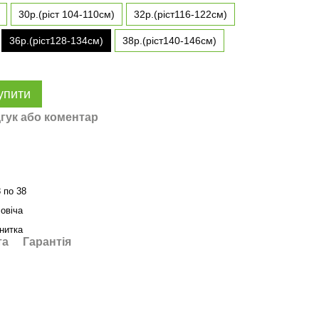
30р.(ріст 104-110см)
32р.(ріст116-122см)
36р.(ріст128-134см)
38р.(ріст140-146см)
упити
гук або коментар
8 по 38
овіча
 нитка
та
Гарантія