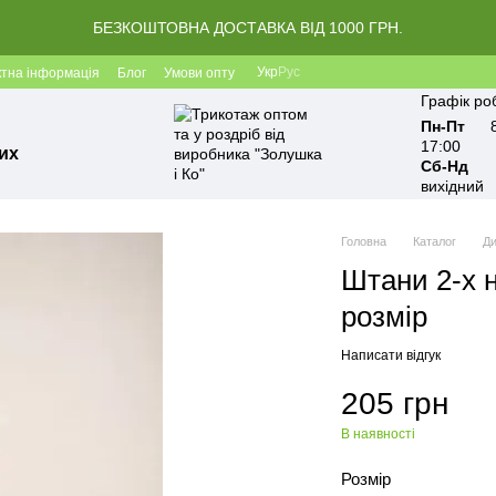
БЕЗКОШТОВНА ДОСТАВКА ВІД 1000 ГРН.
Укр
Рус
ктна інформація
Блог
Умови опту
Графік ро
Пн-Пт
17:00
их
Сб-Нд
вихідний
Головна
Каталог
Ди
Штани 2-х 
розмір
Написати відгук
205 грн
В наявності
Розмір