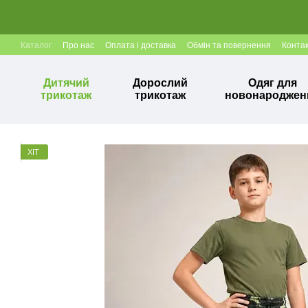
Перейти до основного контенту
Каталог
Про нас
Оплата і доставка
Обмін та повернення
Конта
Дитячий
Дорослий
Одяг для
трикотаж
трикотаж
новонароджен
ХІТ