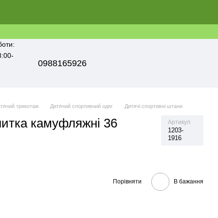
боти:
8:00-
0988165926
тячий трикотаж
Дитячий спортивний одяг
Дитячі спортивні штани
нитка камуфляжні 36
Артикул
1203-
1916
Порівняти
В бажання