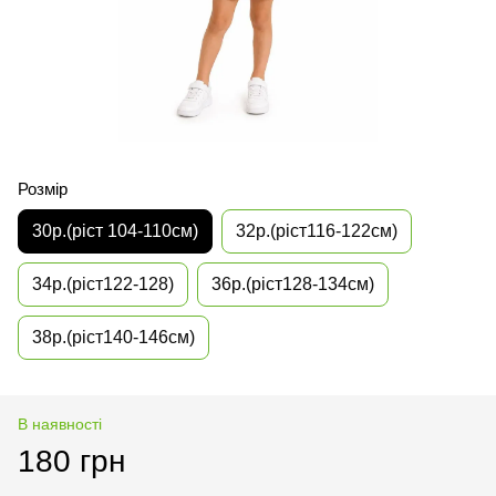
Розмір
30р.(ріст 104-110см)
32р.(ріст116-122см)
34р.(ріст122-128)
36р.(ріст128-134см)
38р.(ріст140-146см)
В наявності
180 грн