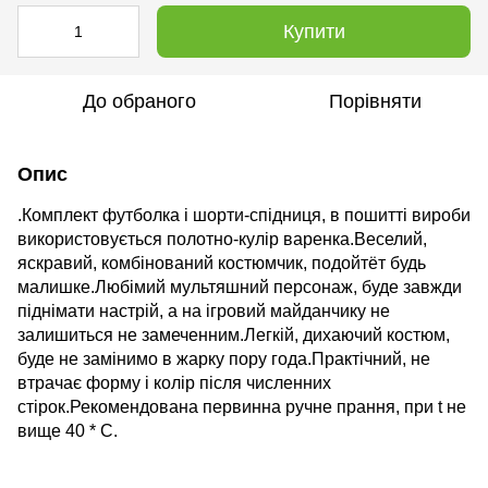
Купити
До обраного
Порівняти
Опис
.Комплект футболка і шорти-спідниця, в пошитті вироби
використовується полотно-кулір варенка.Веселий,
яскравий, комбінований костюмчик, подойтёт будь
малишке.Любімий мультяшний персонаж, буде завжди
піднімати настрій, а на ігровий майданчику не
залишиться не замеченним.Легкій, дихаючий костюм,
буде не замінимо в жарку пору года.Практічний, не
втрачає форму і колір після численних
стірок.Рекомендована первинна ручне прання, при t не
вище 40 * С.