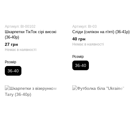
Артикул: Bl-00102
Артикул: Bl-03
Шкарпетки ТікТок сірі високі
Сліди (силікон на п'яті) (36-41р)
(36-40р)
40 грн
27 грн
Немає в наявності
Немає в наявності
Розмір
Розмір
36-40
36-40