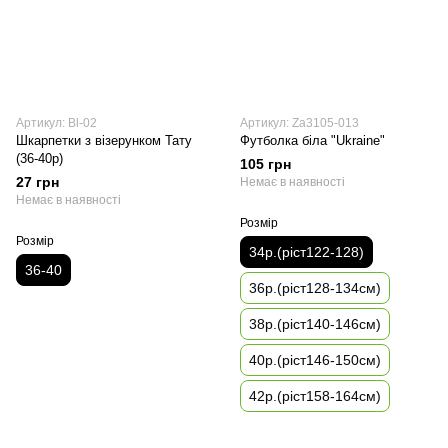
Артикул: Bl-02
Артикул: Za3105-013
Шкарпетки з візерунком Тату
Футболка біла "Ukraine"
(36-40р)
105 грн
27 грн
Немає в наявності
Немає в наявності
Розмір
Розмір
34р.(ріст122-128)
36-40
36р.(ріст128-134см)
38р.(ріст140-146см)
40р.(ріст146-150см)
42р.(ріст158-164см)