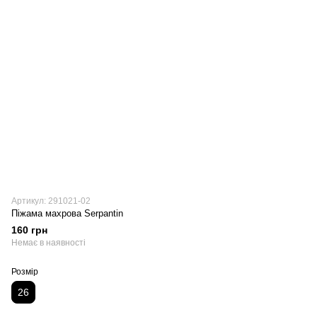
Артикул: 291021-02
Піжама махрова Serpantin
160 грн
Немає в наявності
Розмір
26