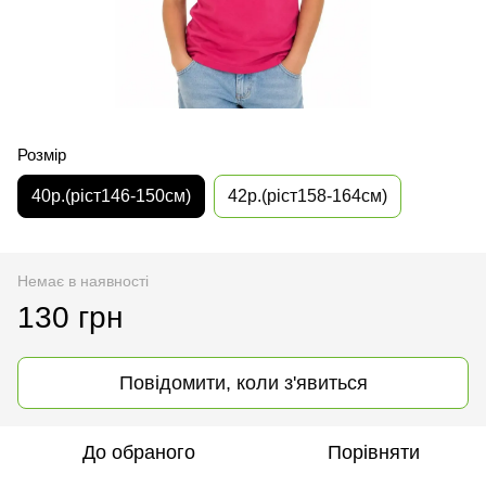
Розмір
40р.(ріст146-150см)
42р.(ріст158-164см)
Немає в наявності
130 грн
Повідомити, коли з'явиться
До обраного
Порівняти