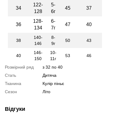
122-
5-
34
45
37
128
6г
128-
6-
36
47
40
134
7г
140-
8-
38
50
43
146
9г
146-
10-
40
53
46
150
11г
Розмірний ряд
з 32 по 40
Стать
Дитяча
Тканина
Кулір піньє
Сезон
Літо
Відгуки