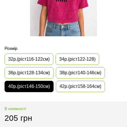
Розмір
32р.(ріст116-122см)
34р.(ріст122-128)
36р.(ріст128-134см)
38р.(ріст140-146см)
40р.(ріст146-150см)
42р.(ріст158-164см)
В наявності
205 грн