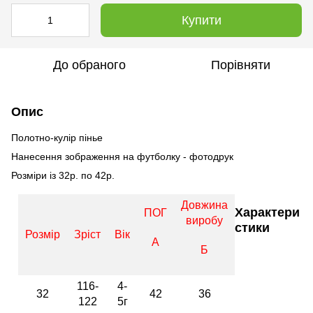
Купити
До обраного
Порівняти
Опис
Полотно-кулір пінье
Нанесення зображення на футболку - фотодрук
Розміри із 32р. по 42р.
Довжина
Характери
ПОГ
виробу
стики
Розмір
Зріст
Вік
А
Б
116-
4-
32
42
36
122
5г