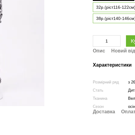
32р.(ріст116-122см
38р.(ріст140-146см
К
Опис
Новий від
Характеристики
Розмірний ряд
з 2
Стать
Дит
Тканина
Ве
Сезон
осі
Доставка
Опла