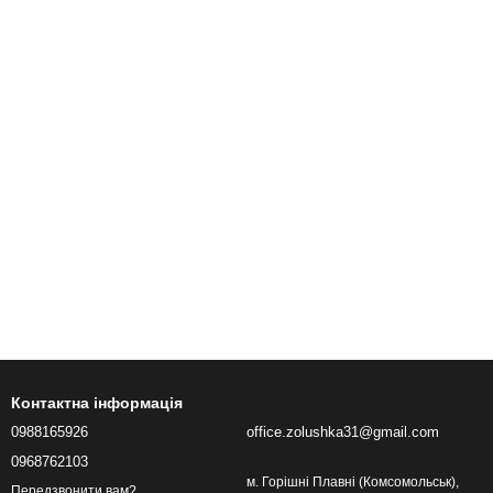
Контактна інформація
0988165926
office.zolushka31@gmail.com
0968762103
м. Горішні Плавні (Комсомольськ),
Передзвонити вам?