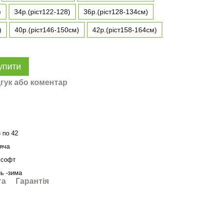
)
34р.(ріст122-128)
36р.(ріст128-134см)
)
40р.(ріст146-150см)
42р.(ріст158-164см)
упити
гук або коментар
6 по 42
яча
лсофт
нь -зима
та
Гарантія