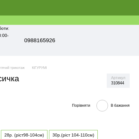
боти:
8:00-
0988165926
тячий трикотаж
КІГУРУМІ
сичка
Артикул
310844
Порівняти
В бажання
28р. (ріст98-104см)
30р.(ріст 104-110см)