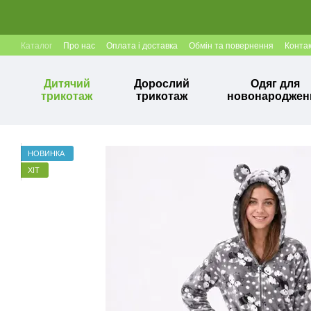
Перейти до основного контенту
Каталог
Про нас
Оплата і доставка
Обмін та повернення
Конта
Дитячий
Дорослий
Одяг для
трикотаж
трикотаж
новонароджен
НОВИНКА
ХІТ