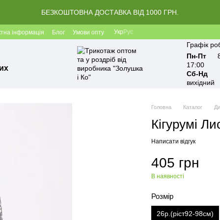
БЕЗКОШТОВНА ДОСТАВКА ВІД 1000 ГРН.
Укр
Рус
ктна інформація
Блог
Умови опту
Графік ро
Пн-Пт
17:00
их
Сб-Нд
вихідний
Головна
Каталог
Ди
Кігурумі Ли
Написати відгук
405 грн
В наявності
Розмір
26р.(ріст92-98см)