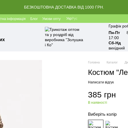
БЕЗКОШТОВНА ДОСТАВКА ВІД 1000 ГРН.
Укр
Рус
ктна інформація
Блог
Умови опту
Графік ро
Пн-Пт
17:00
их
Сб-Нд
вихідний
Головна
Каталог
Ди
Костюм "Ле
Написати відгук
385 грн
В наявності
Виберіть колір