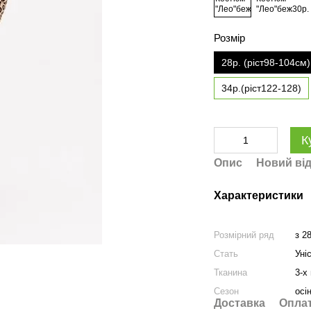
Розмір
28р. (ріст98-104см)
34р.(ріст122-128)
К
Опис
Новий від
Характеристики
Розмірний ряд
з 2
Стать
Уні
Тканина
3-х
Сезон
осі
Доставка
Опла