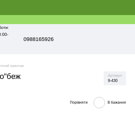
боти:
8:00-
0988165926
тячий трикотаж
о"беж
Артикул
9-430
Порівняти
В бажання