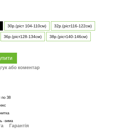
30р.(ріст 104-110см)
32р.(ріст116-122см)
36р.(ріст128-134см)
38р.(ріст140-146см)
упити
гук або коментар
8 по 38
секс
 нитка
нь -зима
та
Гарантія