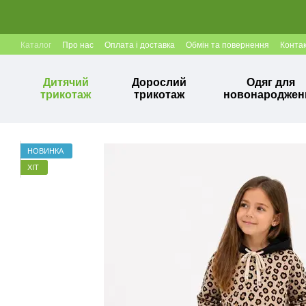
Перейти до основного контенту
Каталог
Про нас
Оплата і доставка
Обмін та повернення
Конта
Дитячий
Дорослий
Одяг для
трикотаж
трикотаж
новонароджен
НОВИНКА
ХІТ