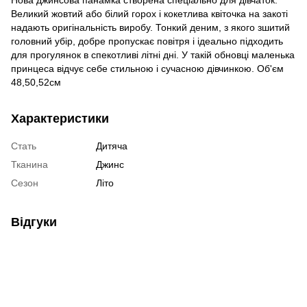
Великий жовтий або білий горох і кокетлива квіточка на закоті
надають оригінальність виробу. Тонкий деним, з якого зшитий
головний убір, добре пропускає повітря і ідеально підходить
для прогулянок в спекотливі літні дні. У такій обновці маленька
принцеса відчує себе стильною і сучасною дівчинкою. Об'єм
48,50,52см
Характеристики
Стать
Дитяча
Тканина
Джинс
Сезон
Літо
Відгуки