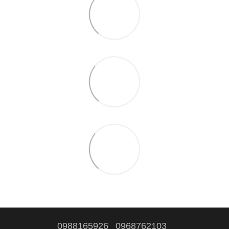
0988165926
0968762103