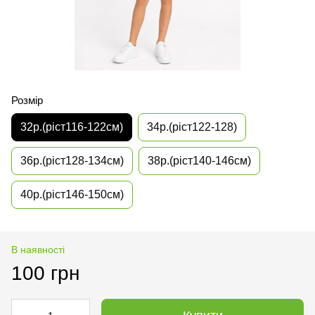
Розмір
32р.(ріст116-122см)
34р.(ріст122-128)
36р.(ріст128-134см)
38р.(ріст140-146см)
40р.(ріст146-150см)
В наявності
100 грн