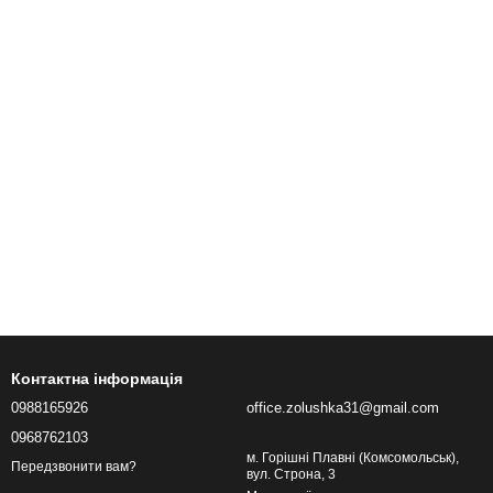
Контактна інформація
0988165926
office.zolushka31@gmail.com
0968762103
м. Горішні Плавні (Комсомольськ),
Передзвонити вам?
вул. Строна, 3