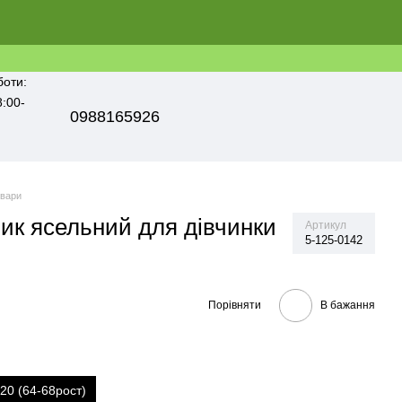
боти:
8:00-
0988165926
овари
ник ясельний для дівчинки
Артикул
5-125-0142
Порівняти
В бажання
20 (64-68рост)