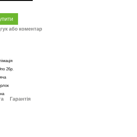
упити
гук або коментар
лімація
0по 26р.
яча
ерлок
на
та
Гарантія