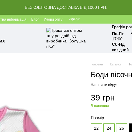
БЕЗКОШТОВНА ДОСТАВКА ВІД 1000 ГРН.
Укр
Рус
ктна інформація
Блог
Умови опту
Графік ро
Пн-Пт
17:00
их
Сб-Нд
вихідний
Головна
Каталог
Т
Боди пісоч
Написати відгук
39 грн
В наявності
Розмір
22
24
26