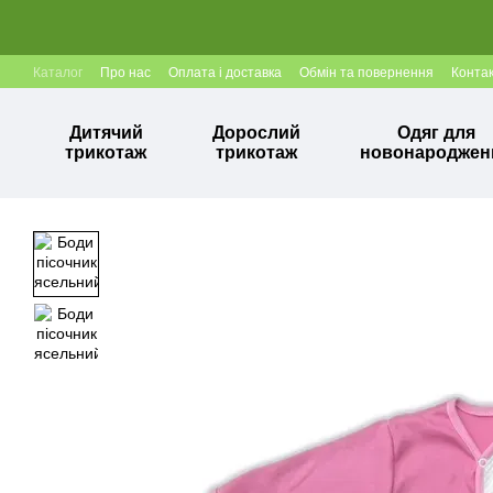
Перейти до основного контенту
Каталог
Про нас
Оплата і доставка
Обмін та повернення
Конта
Дитячий
Дорослий
Одяг для
трикотаж
трикотаж
новонароджен