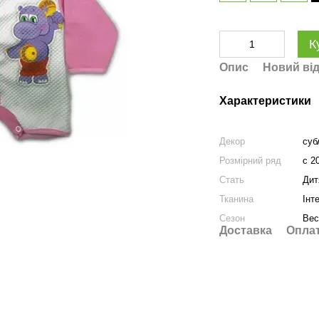
К
Опис
Новий від
Характеристики
Декор
суб
Розмірний ряд
с 2
Стать
Дит
Тканина
Інт
Сезон
Вес
Доставка
Опла