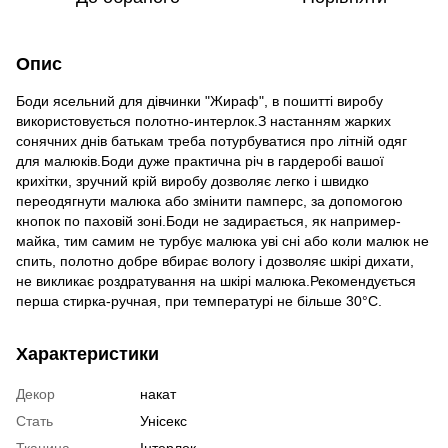
Опис
Боди ясельний для дівчинки "Жираф", в пошитті виробу
використовується полотно-интерлок.З настанням жарких
сонячних днів батькам треба потурбуватися про літній одяг
для малюків.Боди дуже практична річ в гардеробі вашої
крихітки, зручний крій виробу дозволяє легко і швидко
переодягнути малюка або змінити памперс, за допомогою
кнопок по паховій зоні.Боди не задирається, як например-
майка, тим самим не турбує малюка уві сні або коли малюк не
спить, полотно добре вбирає вологу і дозволяє шкірі дихати,
не викликає роздратування на шкірі малюка.Рекомендується
перша стирка-ручная, при температурі не більше 30°С.
Характеристики
Декор
накат
Стать
Унісекс
Тканина
Інтерлок