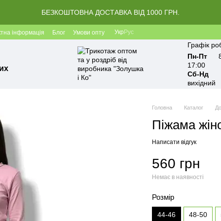
БЕЗКОШТОВНА ДОСТАВКА ВІД 1000 ГРН.
Укр
Рус
ктна інформація
Блог
Умови опту
Графік ро
Пн-Пт
17:00
их
Сб-Нд
вихідний
Головна
Каталог
До
Піжама жіно
Написати відгук
560 грн
Немає в наявності
Розмір
44-46
48-50