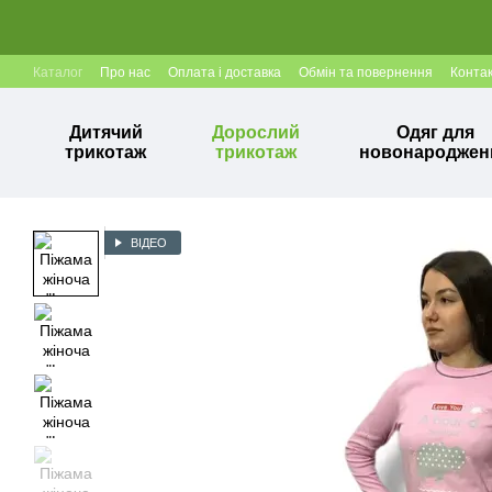
Перейти до основного контенту
Каталог
Про нас
Оплата і доставка
Обмін та повернення
Конта
Дитячий
Дорослий
Одяг для
трикотаж
трикотаж
новонароджен
ВІДЕО