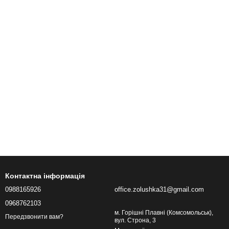
Контактна інформація
0988165926
office.zolushka31@gmail.com
0968762103
м. Горішні Плавні (Комсомольськ),
Передзвонити вам?
вул. Строна, 3