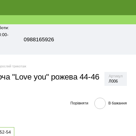
боти:
8:00-
0988165926
рослий трикотаж
ча "Love you" рожева 44-46
Артикул
Л006
Порівняти
В бажання
52-54