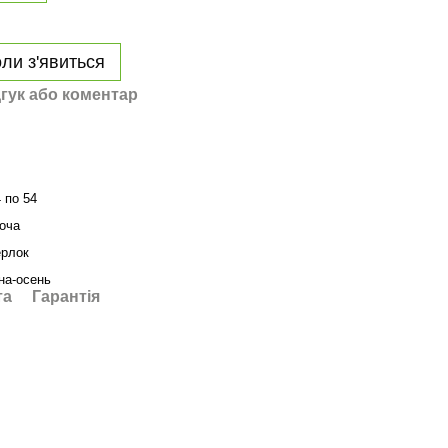
ли з'явиться
гук або коментар
4 по 54
оча
ерлок
на-осень
та
Гарантія