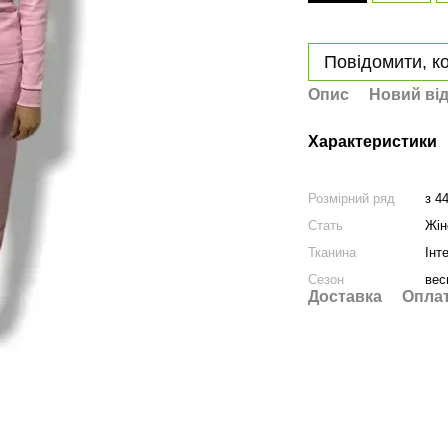
Повідомити, ко
Опис
Новий від
Характеристики
Розмірний ряд
з 4
Стать
Жін
Тканина
Інт
Сезон
вес
Доставка
Опла