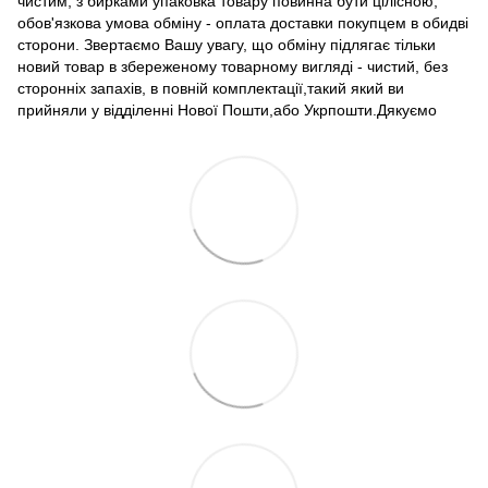
чистим, з бирками упаковка товару повинна бути цілісною,
обов'язкова умова обміну - оплата доставки покупцем в обидві
сторони. Звертаємо Вашу увагу, що обміну підлягає тільки
новий товар в збереженому товарному вигляді - чистий, без
сторонніх запахів, в повній комплектації,такий який ви
прийняли у відділенні Нової Пошти,або Укрпошти.Дякуємо