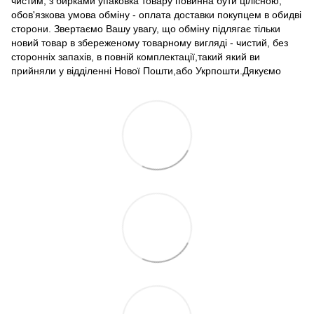
чистим, з бирками упаковка товару повинна бути цілісною,
обов'язкова умова обміну - оплата доставки покупцем в обидві
сторони. Звертаємо Вашу увагу, що обміну підлягає тільки
новий товар в збереженому товарному вигляді - чистий, без
сторонніх запахів, в повній комплектації,такий який ви
прийняли у відділенні Нової Пошти,або Укрпошти.Дякуємо