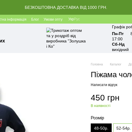
БЕЗКОШТОВНА ДОСТАВКА ВІД 1000 ГРН.
Укр
Рус
ктна інформація
Блог
Умови опту
Графік ро
Пн-Пт
17:00
их
Сб-Нд
вихідний
Головна
Каталог
До
Піжама чоло
Написати відгук
450 грн
В наявності
Розмір
48-50р.
52-54р.