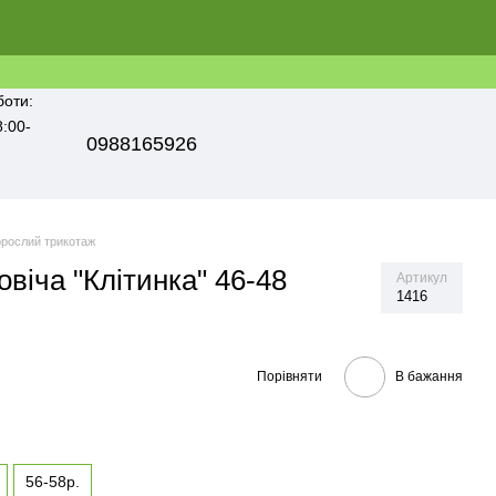
боти:
8:00-
0988165926
рослий трикотаж
віча "Клітинка" 46-48
Артикул
1416
Порівняти
В бажання
56-58р.