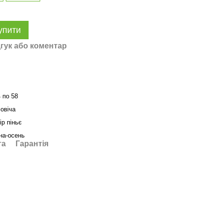
упити
гук або коментар
4 по 58
овіча
ір піньє
на-осень
та
Гарантія