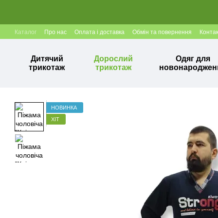
Перейти до основного контенту
Каталог
Про нас
Оплата і доставка
Обмін та повернення
Конта
Дитячий
Дорослий
Одяг для
трикотаж
трикотаж
новонароджен
НОВИНКА
ХІТ