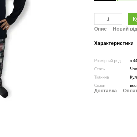
К
Опис
Новий від
Характеристики
Розмірний ряд
з 4
Стать
Чол
Тканина
Кул
Сезон
вес
Доставка
Опла