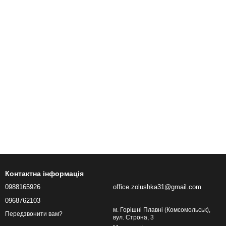
Контактна інформація
0988165926
office.zolushka31@gmail.com
0968762103
м. Горішні Плавні (Комсомольськ),
Передзвонити вам?
вул. Строна, 3