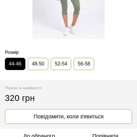
Розмір
44-46
48-50
52-54
56-58
Немає в наявності
320 грн
Повідомити, коли з'явиться
До обраного
Порівняти