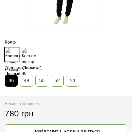
Колір
Розмір
46
48
50
52
54
Немає в наявності
780 грн
Повідомити, коли з'явиться