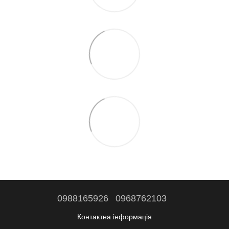
0988165926
0968762103
Контактна інформація