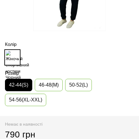
Колір
Розмір
42-44(S)
46-48(М)
50-52(L)
54-56(XL-XXL)
Немає в наявності
790 грн