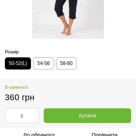
Розмір
50-52(L)
54-56
58-60
В наявності
360 грн
Купити
До обраного
Порівняти