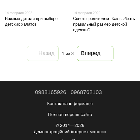
14 февраля 2022
14 февраля 2022
Baжныe дeтaли пpи выбope
Советы родителям: Как выбрать
дeтcкиx xaлaтoв
правильный размер детской
одежды?
Назад
Вперед
1
из 3
0988165926
0968762103
Контактна інформація
Полная версия сайта
© 2014—2026
Демонстраційний інтернет-магазин