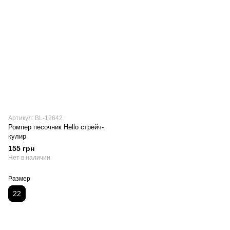
Артикул: BL-12642
Ромпер песочник Hello стрейч-
кулир
155 грн
Нет в наличии
Размер
22