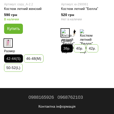
Артикул: copy_A-2.2
Артикул: ю-290061
Костюм летний женский
Костюм летний "Белла"
590 грн
520 грн
В наличии
Нет в наличии
Купить
Размер
38р.
40р.
42р.
Размер
42-44(S)
46-48(М)
50-52(L)
0988165926
0968762103
Контактна інформація