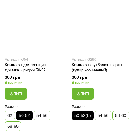
Артикул: Ю54
Артикул: G290
Комплект для женщин
Комплект футболка+шорты
туничка+бриджи 50-52
(кулир коричневый)
300 грн
360 грн
В наличии
В наличии
Купить
Купить
Размер
Размер
62
50-52
54-56
50-52(L)
54-56
58-60
58-60