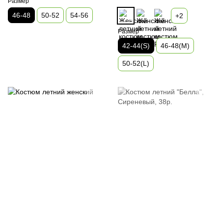
Размер
46-48
50-52
54-56
+2
Размер
42-44(S)
46-48(М)
50-52(L)