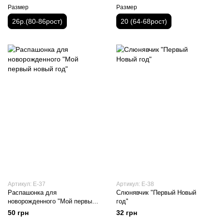
Размер
Размер
26р.(80-86рост)
20 (64-68рост)
Артикул: E-37
Артикул: E-38
Распашонка для
Слюнявчик "Первый Новый
новорожденного "Мой первый
год"
новый год"
50 грн
32 грн