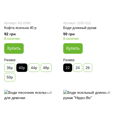
Артикул: NZ-0389
Артикул: 2205-015
Кофта ясельна 40 р
Боди длинный рукав
92 грн
50 грн
В наличии
В наличии
Купить
Купить
Размер
Размер
36р
40р
44р
48р
22
24
26
50р