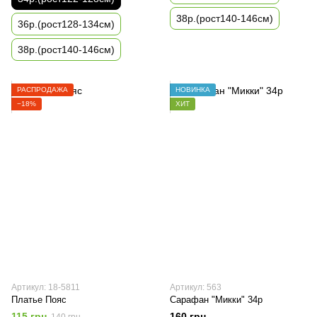
38р.(рост140-146см)
36р.(рост128-134см)
38р.(рост140-146см)
РАСПРОДАЖА
НОВИНКА
−18%
ХИТ
Артикул: 18-5811
Артикул: 563
Платье Пояс
Сарафан "Микки" 34р
115 грн
160 грн
140 грн