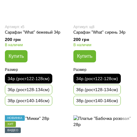
Артикул: к5
Артикул: щ8
Сарафан "What" бежевый 34р
Сарафан "What" сирень 34р
200 грн
200 грн
В наличии
В наличии
Купить
Купить
Размер
Размер
34р.(рост122-128см)
34р.(рост122-128см)
36р.(рост128-134см)
36р.(рост128-134см)
38р.(рост140-146см)
38р.(рост140-146см)
НОВИНКА
ХИТ
ВИДЕО