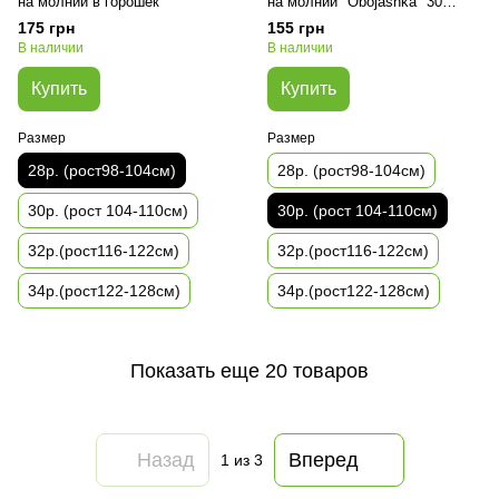
на молнии в горошек
на молнии "Obojashka" 30
размер
175 грн
155 грн
В наличии
В наличии
Купить
Купить
Размер
Размер
28р. (рост98-104см)
28р. (рост98-104см)
30р. (рост 104-110см)
30р. (рост 104-110см)
32р.(рост116-122см)
32р.(рост116-122см)
34р.(рост122-128см)
34р.(рост122-128см)
Показать еще 20 товаров
Назад
Вперед
1
из 3