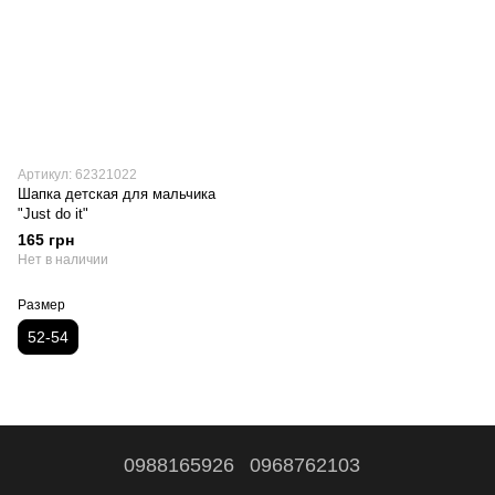
Артикул: 62321022
Шапка детская для мальчика
"Just do it"
165 грн
Нет в наличии
Размер
52-54
0988165926
0968762103