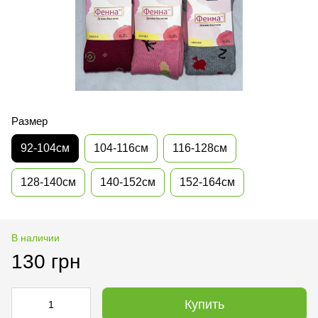
Размер
92-104см
104-116см
116-128см
128-140см
140-152см
152-164см
В наличии
130 грн
Купить