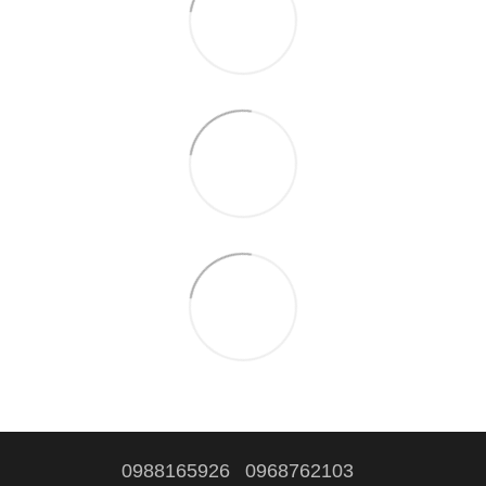
0988165926
0968762103