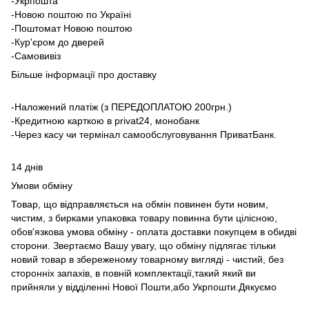
-Укрпошта
-Новою поштою по Україні
-Поштомат Новою поштою
-Кур'єром до дверей
-Самовивіз
Більше інформації про доставку
-Наложений платіж (з ПЕРЕДОПЛАТОЮ 200грн.)
-Кредитною карткою в privat24, монобанк
-Через касу чи термінал самообслуговування ПриватБанк.
14 днів
Умови обміну
Товар, що відправляється на обмін повинен бути новим,
чистим, з бирками упаковка товару повинна бути цілісною,
обов'язкова умова обміну - оплата доставки покупцем в обидві
сторони. Звертаємо Вашу увагу, що обміну підлягає тільки
новий товар в збереженому товарному вигляді - чистий, без
сторонніх запахів, в повній комплектації,такий який ви
прийняли у відділенні Нової Пошти,або Укрпошти.Дякуємо