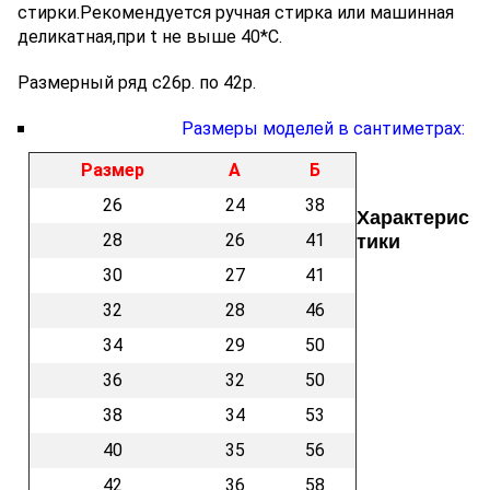
стирки.
Рекомендуется ручная стирка или машинная
деликатная,при t не выше 40*С.
Размерный ряд с26р. по 42р.
Размеры моделей в сантиметрах:
Размер
А
Б
26
24
38
Характерис
28
26
41
тики
30
27
41
32
28
46
34
29
50
36
32
50
38
34
53
40
35
56
42
36
58