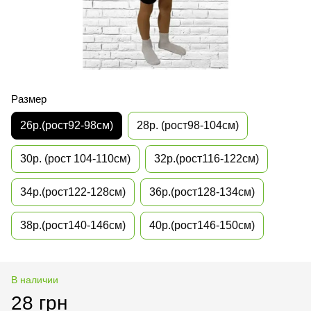
Размер
26р.(рост92-98см)
28р. (рост98-104см)
30р. (рост 104-110см)
32р.(рост116-122см)
34р.(рост122-128см)
36р.(рост128-134см)
38р.(рост140-146см)
40р.(рост146-150см)
В наличии
28 грн