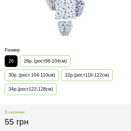
Размер
26
28р. (рост98-104см)
30р. (рост 104-110см)
32р.(рост116-122см)
34р.(рост122-128см)
В наличии
55 грн