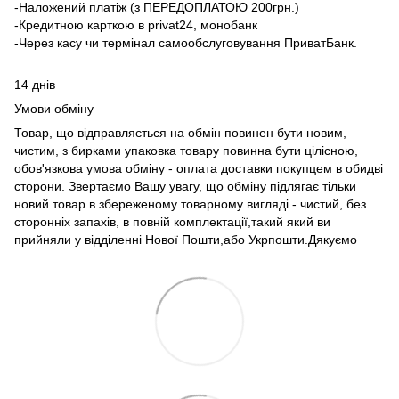
-Наложений платіж (з ПЕРЕДОПЛАТОЮ 200грн.)
-Кредитною карткою в privat24, монобанк
-Через касу чи термінал самообслуговування ПриватБанк.
14 днів
Умови обміну
Товар, що відправляється на обмін повинен бути новим,
чистим, з бирками упаковка товару повинна бути цілісною,
обов'язкова умова обміну - оплата доставки покупцем в обидві
сторони. Звертаємо Вашу увагу, що обміну підлягає тільки
новий товар в збереженому товарному вигляді - чистий, без
сторонніх запахів, в повній комплектації,такий який ви
прийняли у відділенні Нової Пошти,або Укрпошти.Дякуємо