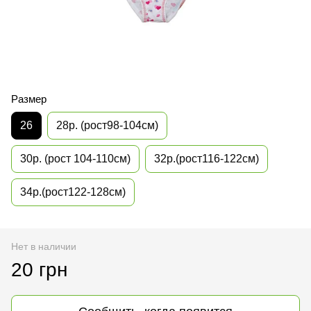
Размер
26
28р. (рост98-104см)
30р. (рост 104-110см)
32р.(рост116-122см)
34р.(рост122-128см)
Нет в наличии
20 грн