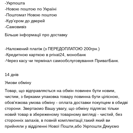
-Укрпошта
-Новою поштою по Україні
-Поштомат Новою поштою
-Кур'єром до дверей
-Самовивіз
Більше інформації про доставку
-Наложений платіж (з ПЕРЕДОПЛАТОЮ 200грн.)
-Кредитною карткою в privat24, монобанк
-Через касу чи термінал самообслуговування ПриватБанк.
14 днів
Умови обміну
Товар, що відправляється на обмін повинен бути новим,
чистим, з бирками упаковка товару повинна бути цілісною,
обов'язкова умова обміну - оплата доставки покупцем в обидві
сторони. Звертаємо Вашу увагу, що обміну підлягає тільки
новий товар в збереженому товарному вигляді - чистий, без
сторонніх запахів, в повній комплектації,такий який ви
прийняли у відділенні Нової Пошти,або Укрпошти.Дякуємо