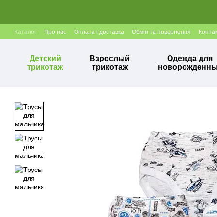
Перейти к основному контенту
Каталог
Про нас
Оплата і доставка
Обмін та повернення
Конта
Детский
Взрослый
Одежда для
трикотаж
трикотаж
новорожденн