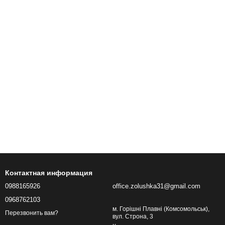
Контактная информация
0988165926
office.zolushka31@gmail.com
0968762103
м. Горішні Плавні (Комсомольськ),
Перезвонить вам?
вул. Строна, 3