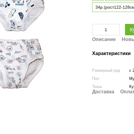
34р.(рост122-128с
К
Описание
Новы
Характеристики
Размерный ряд
с 
Пол
Му
Ткань
Ку
Доставка
Опла