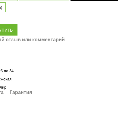
м)
упить
й отзыв или комментарий
26 по 34
жская
лир
та
Гарантия