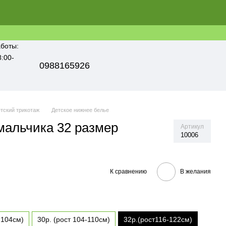
боты:
8:00-
0988165926
тский трикотаж
Детское нижнее белье
мальчика 32 размер
Артикул
10006
К сравнению
В желания
-104см)
30р. (рост 104-110см)
32р.(рост116-122см)