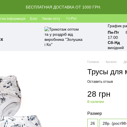
БЕСПЛАТНАЯ ДОСТАВКА ОТ 1000 ГРН.
Укр
Рус
ктна інформація
Блог
Умови опту
График ра
Пн-Пт
17:00
ых
Сб-Нд
вихідний
Головна
Каталог
Де
Трусы для 
Оставить отзыв
28 грн
В наличии
Размер
26
28р. (рост98