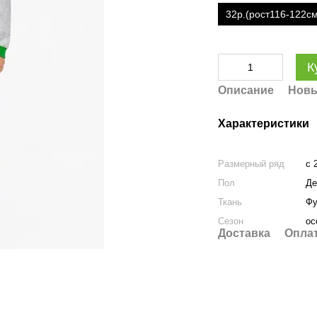
32р.(рост116-122с
К
Описание
Новы
Характеристики
Размерный ряд
c 
Пол
Де
Ткань
Фу
Сезон
ос
Доставка
Опла