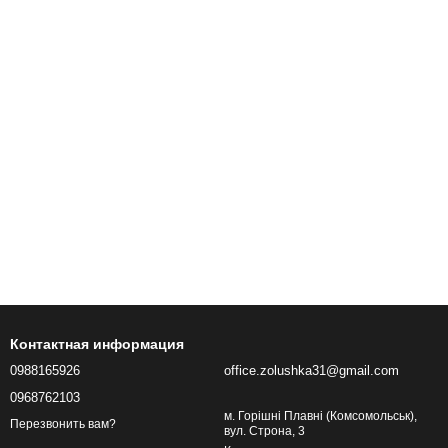
Контактная информация
0988165926
office.zolushka31@gmail.com
0968762103
м. Горішні Плавні (Комсомольськ),
Перезвонить вам?
вул. Строна, 3