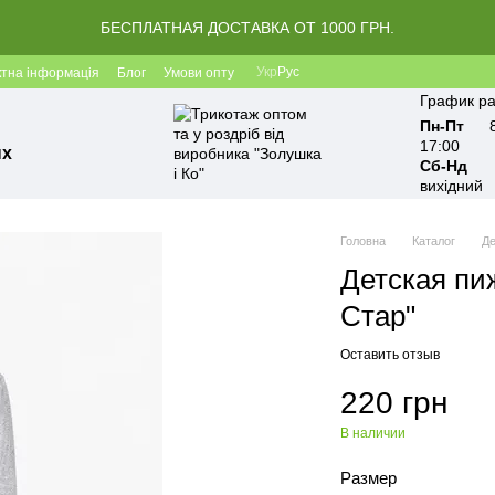
БЕСПЛАТНАЯ ДОСТАВКА ОТ 1000 ГРН.
Укр
Рус
ктна інформація
Блог
Умови опту
График ра
Пн-Пт
17:00
ых
Сб-Нд
вихідний
Головна
Каталог
Де
Детская пи
Стар"
Оставить отзыв
220 грн
В наличии
Размер