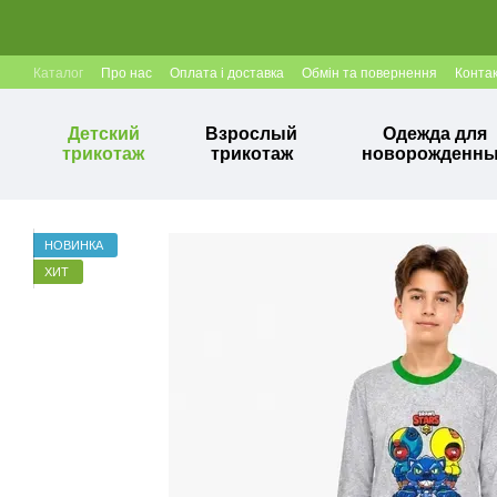
Перейти к основному контенту
Каталог
Про нас
Оплата і доставка
Обмін та повернення
Конта
Детский
Взрослый
Одежда для
трикотаж
трикотаж
новорожденн
НОВИНКА
ХИТ