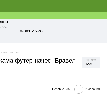
боты:
8:00-
0988165926
тский трикотаж
жама футер-начес "Бравел
Артикул
1208
К сравнению
В желания