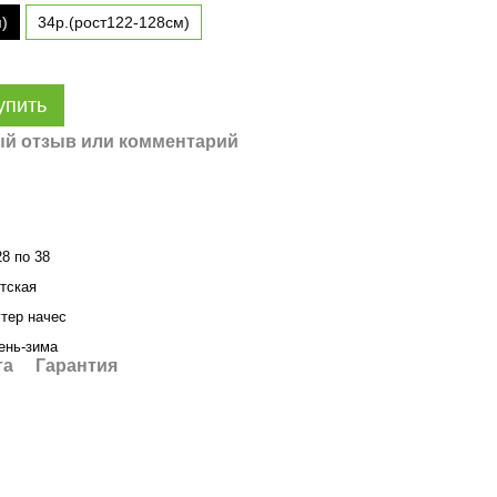
м)
34р.(рост122-128см)
упить
й отзыв или комментарий
28 по 38
тская
тер начес
ень-зима
та
Гарантия