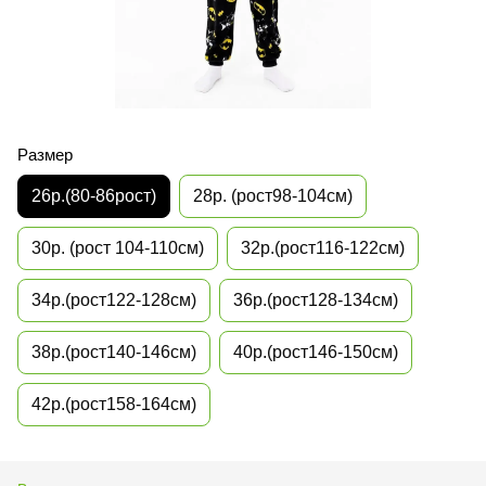
Размер
26р.(80-86рост)
28р. (рост98-104см)
30р. (рост 104-110см)
32р.(рост116-122см)
34р.(рост122-128см)
36р.(рост128-134см)
38р.(рост140-146см)
40р.(рост146-150см)
42р.(рост158-164см)