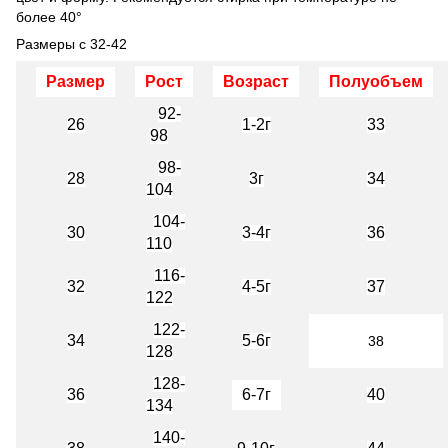
более 40°
Размеры с 32-42
Размер
Рост
Возраст
Полуобъем
92-
26
1-2г
33
98
98-
28
3г
34
104
104-
30
3-4г
36
110
116-
32
4-5г
37
122
122-
34
5-6г
38
128
128-
36
6-7г
40
134
140-