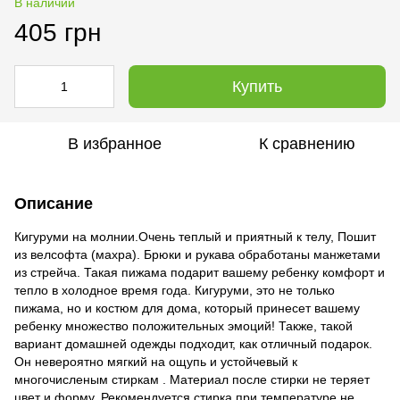
В наличии
405 грн
Купить
В избранное
К сравнению
Описание
Кигуруми на молнии.Очень теплый и приятный к телу, Пошит
из велсофта (махра). Брюки и рукава обработаны манжетами
из стрейча. Такая пижама подарит вашему ребенку комфорт и
тепло в холодное время года. Кигуруми, это не только
пижама, но и костюм для дома, который принесет вашему
ребенку множество положительных эмоций! Также, такой
вариант домашней одежды подходит, как отличный подарок.
Он невероятно мягкий на ощупь и устойчевый к
многочисленым стиркам . Материал после стирки не теряет
цвет и форму. Рекомендуется стирка при температуре не