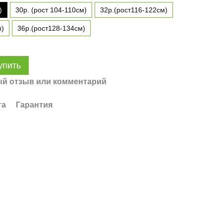
)
30р. (рост 104-110см)
32р.(рост116-122см)
м)
36р.(рост128-134см)
упить
й отзыв или комментарий
та
Гарантия