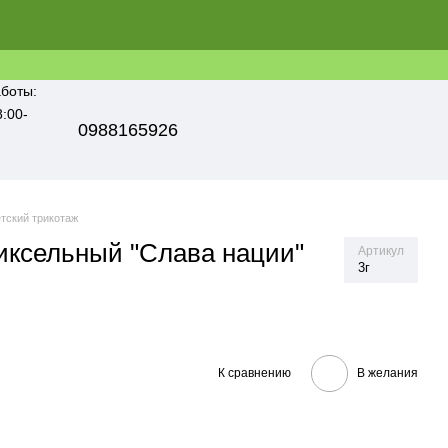
боты:
8:00-
0988165926
тский трикотаж
иксельный "Слава нации"
Артикул
3г
К сравнению
В желания