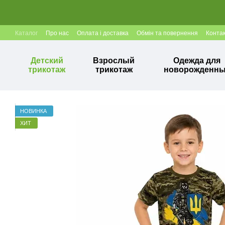
Перейти к основному контенту
Каталог
Про нас
Оплата і доставка
Обмін та повернення
Конта
Детский
Взрослый
Одежда для
трикотаж
трикотаж
новорожденн
НОВИНКА
ХИТ