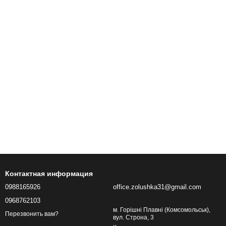
Контактная информация
0988165926
office.zolushka31@gmail.com
0968762103
м. Горішні Плавні (Комсомольськ),
Перезвонить вам?
вул. Строна, 3