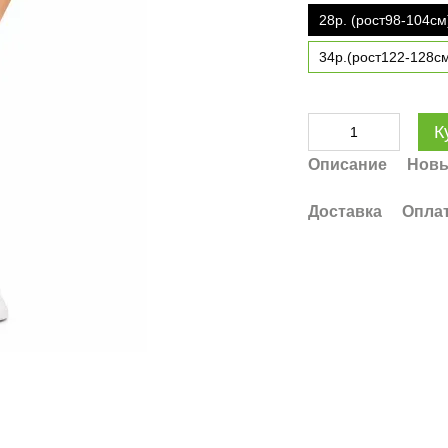
28р. (рост98-104см
34р.(рост122-128с
К
Описание
Новы
Доставка
Опла