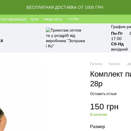
БЕСПЛАТНАЯ ДОСТАВКА ОТ 1000 ГРН.
Укр
Рус
ктна інформація
Блог
Умови опту
График ра
Пн-Пт
17:00
ых
Сб-Нд
вихідний
Головна
Каталог
Де
Комплект п
28р
Оставить отзыв
150 грн
В наличии
Размер