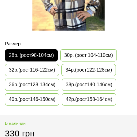
Размер
28р. (рост98-104см)
30р. (рост 104-110см)
32р.(рост116-122см)
34р.(рост122-128см)
36р.(рост128-134см)
38р.(рост140-146см)
40р.(рост146-150см)
42р.(рост158-164см)
В наличии
330 грн