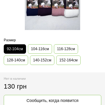
Размер
92-104см
104-116см
116-128см
128-140см
140-152см
152-164см
Нет в наличии
130 грн
Сообщить, когда появится