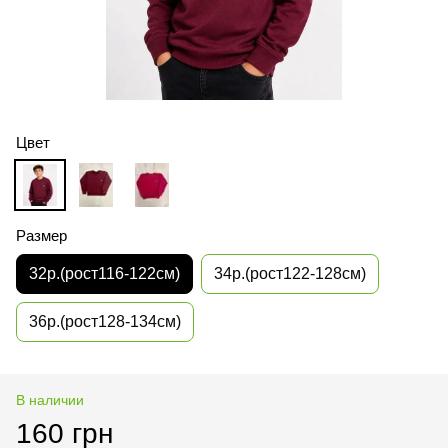
Цвет
Размер
32р.(рост116-122см)
34р.(рост122-128см)
36р.(рост128-134см)
В наличии
160 грн