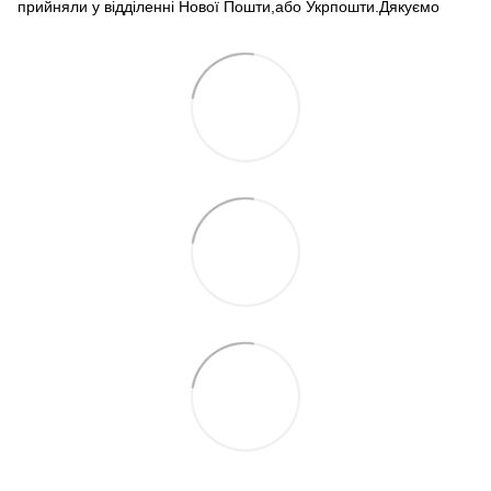
прийняли у відділенні Нової Пошти,або Укрпошти.Дякуємо