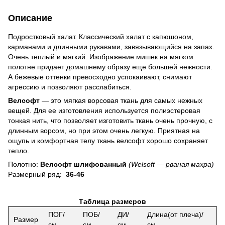
Описание
Подростковый халат. Классический халат с капюшоном,
карманами и длинными рукавами, завязывающийся на запах.
Очень теплый и мягкий. Изображение мишек на мягком
полотне придает домашнему образу еще большей нежности.
А бежевые оттенки превосходно успокаивают, снимают
агрессию и позволяют расслабиться.
Велсофт
― это мягкая ворсовая ткань для самых нежных
вещей. Для ее изготовления используется полиэстеровая
тонкая нить, что позволяет изготовить ткань очень прочную, с
длинным ворсом, но при этом очень легкую. Приятная на
ощупь и комфортная телу ткань велсофт хорошо сохраняет
тепло.
Полотно:
Велсофт шлифованный
(Welsoft ― рваная махра)
Размерный ряд:
36-46
Таблица размеров
ПОГ/
ПОБ/
ДИ/
Длина(от плеча)/
Размер
см
см
см
см