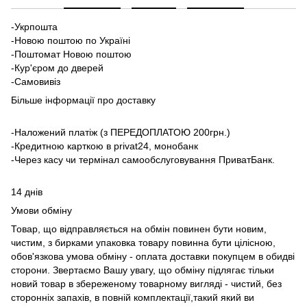
-Укрпошта
-Новою поштою по Україні
-Поштомат Новою поштою
-Кур'єром до дверей
-Самовивіз
Більше інформації про доставку
-Наложений платіж (з ПЕРЕДОПЛАТОЮ 200грн.)
-Кредитною карткою в privat24, монобанк
-Через касу чи термінал самообслуговування ПриватБанк.
14 днів
Умови обміну
Товар, що відправляється на обмін повинен бути новим,
чистим, з бирками упаковка товару повинна бути цілісною,
обов'язкова умова обміну - оплата доставки покупцем в обидві
сторони. Звертаємо Вашу увагу, що обміну підлягає тільки
новий товар в збереженому товарному вигляді - чистий, без
сторонніх запахів, в повній комплектації,такий який ви