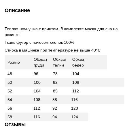
Описание
Теплая ночнушка с принтом. В комплекте маска для сна на
резинке.
Ткань футер с начосом хлопок 100%
Стирка в машинке при температуре не выше 40
°С
Обхват
Обхват
Обхват
Розмір
груди
талии
бедер
48
96
78
104
50
100
82
108
52
104
85
112
54
108
88
116
56
112
92
120
58
116
94
124
Отзывы