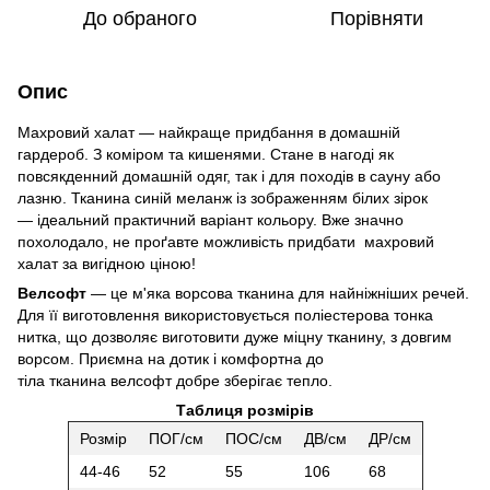
До обраного
Порівняти
Опис
Махровий халат — найкраще придбання в домашній
гардероб. З коміром та кишенями. Стане в нагоді як
повсякденний домашній одяг, так і для походів в сауну або
лазню. Тканина синій меланж із зображенням білих зірок
— ідеальний практичний варіант кольору. Вже значно
похолодало, не проґавте можливість придбати махровий
халат за вигідною ціною!
Велсофт
― це м'яка ворсова тканина для найніжніших речей.
Для її виготовлення використовується поліестерова тонка
нитка, що дозволяє виготовити дуже міцну тканину, з довгим
ворсом. Приємна на дотик і комфортна до
тіла тканина велсофт добре зберігає тепло.
Таблиця розмірів
Розмір
ПОГ/см
ПОС/см
ДВ/см
ДР/см
44-46
52
55
106
68