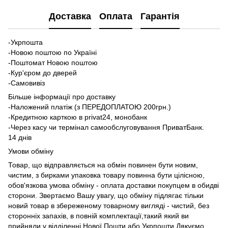
Доставка
Оплата
Гарантія
-Укрпошта
-Новою поштою по Україні
-Поштомат Новою поштою
-Кур'єром до дверей
-Самовивіз
Більше інформації про доставку
-Наложений платіж (з ПЕРЕДОПЛАТОЮ 200грн.)
-Кредитною карткою в privat24, монобанк
-Через касу чи термінал самообслуговування ПриватБанк.
14 днів
Умови обміну
Товар, що відправляється на обмін повинен бути новим,
чистим, з бирками упаковка товару повинна бути цілісною,
обов'язкова умова обміну - оплата доставки покупцем в обидві
сторони. Звертаємо Вашу увагу, що обміну підлягає тільки
новий товар в збереженому товарному вигляді - чистий, без
сторонніх запахів, в повній комплектації,такий який ви
прийняли у відділенні Нової Пошти,або Укрпошти.Дякуємо