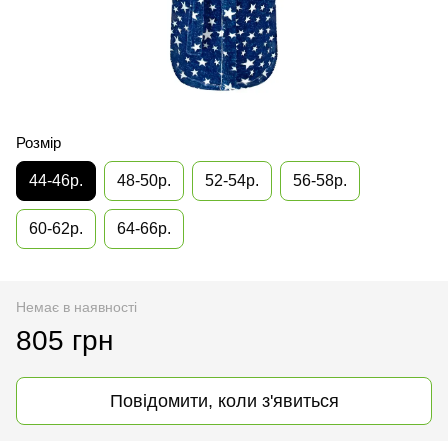
Розмір
44-46р.
48-50р.
52-54р.
56-58р.
60-62р.
64-66р.
Немає в наявності
805 грн
Повідомити, коли з'явиться