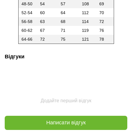
48-50
54
57
108
69
52-54
60
64
112
70
56-58
63
68
114
72
60-62
67
71
119
76
64-66
72
75
121
78
Відгуки
Додайте перший відгук
Написати відгук